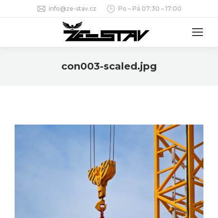
info@ze-stav.cz
Po – Pá 07:30 – 17:00
con003-scaled.jpg
You are here: