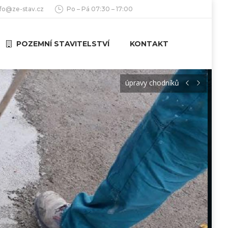
nfo@ze-stav.cz
Po – Pá 07:30 – 17:00
POZEMNÍ STAVITELSTVÍ
KONTAKT
úpravy chodníků