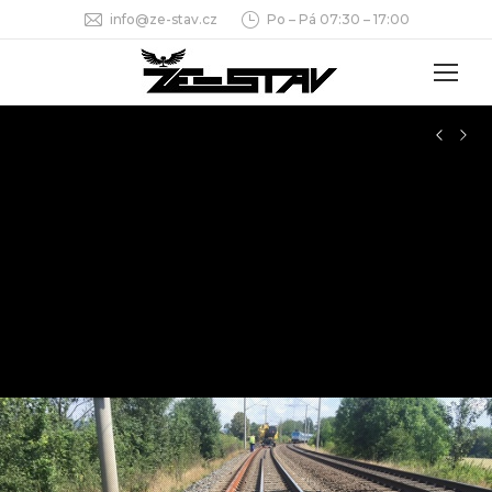
info@ze-stav.cz
Po – Pá 07:30 – 17:00