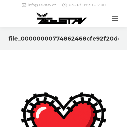
info@ze-stav.cz
Po – Pá 07:30 – 17:00
file_00000000774862468cfe92f20de0
You are here: