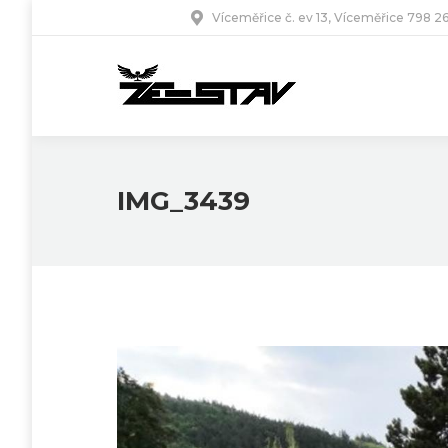
Víceměřice č. ev 13, Víceměřice 798 2
IMG_3439