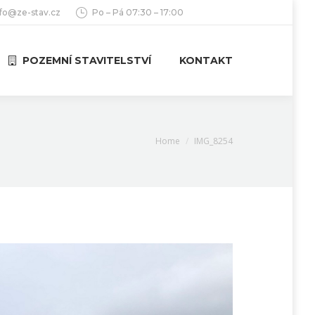
nfo@ze-stav.cz
Po – Pá 07:30 – 17:00
POZEMNÍ STAVITELSTVÍ
KONTAKT
You are here:
Home
IMG_8254