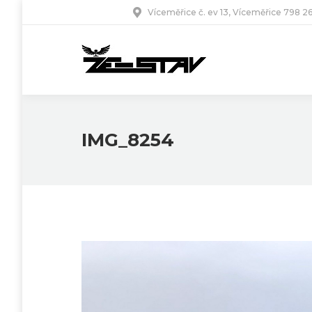
Víceměřice č. ev 13, Víceměřice 798 2
IMG_8254