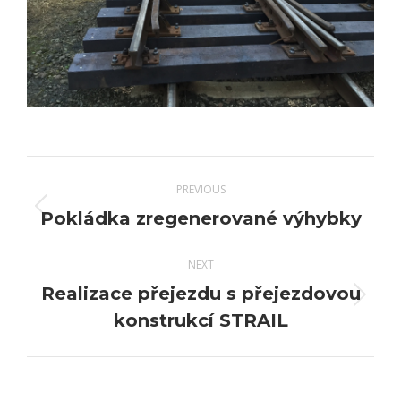
Project
PREVIOUS
navigation
Previous
Pokládka zregenerované výhybky
project:
NEXT
Realizace přejezdu s přejezdovou
Next
konstrukcí STRAIL
project: