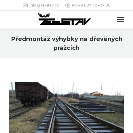
info@ze-stav.cz
Po – Pá 07:30 – 17:00
Předmontáž výhybky na dřevěných
pražcích
You are here: