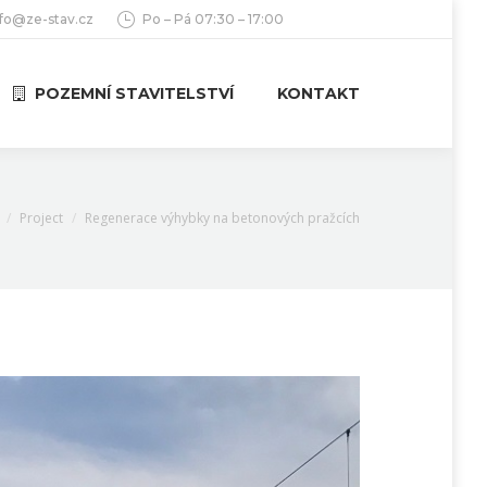
nfo@ze-stav.cz
Po – Pá 07:30 – 17:00
POZEMNÍ STAVITELSTVÍ
KONTAKT
re here:
Project
Regenerace výhybky na betonových pražcích