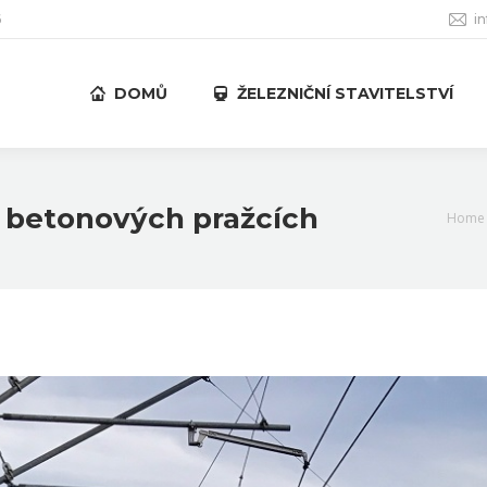
6
i
DOMŮ
ŽELEZNIČNÍ STAVITELSTVÍ
 betonových pražcích
You a
Home