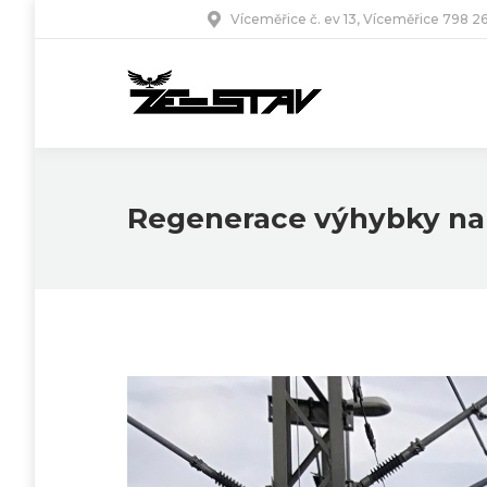
Víceměřice č. ev 13, Víceměřice 798 2
Regenerace výhybky na