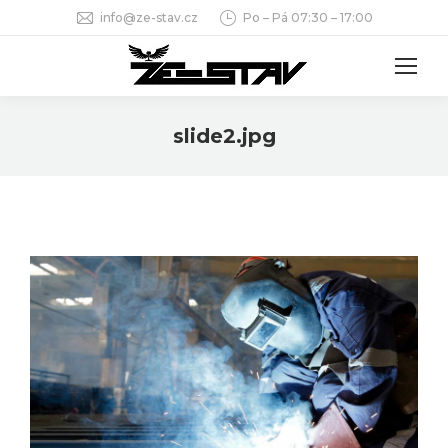
info@ze-stav.cz
Po – Pá 07:30 – 17:00
slide2.jpg
You are here: